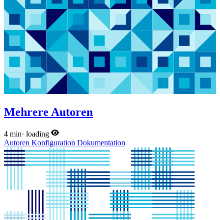
Mehrere Autoren
4 min
·
loading
Autoren
Konfiguration
Dokumentation