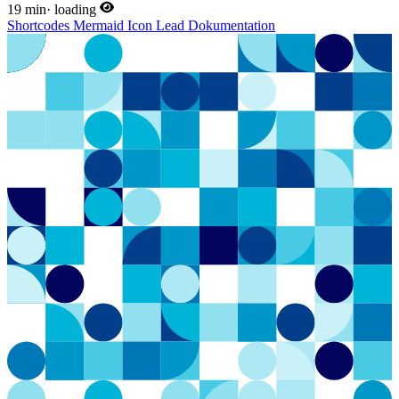
19 min
·
loading
Shortcodes
Mermaid
Icon
Lead
Dokumentation