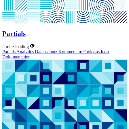
Partials
5 min
·
loading
Partials
Analytics
Datenschutz
Kommentare
Favicons
Icon
Dokumentation