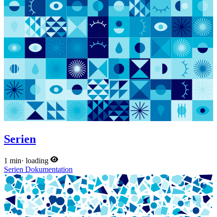
Serien
1 min
·
loading
Serien
Dokumentation