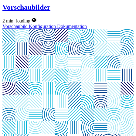
Vorschaubilder
2 min
·
loading
Vorschaubild
Konfiguration
Dokumentation