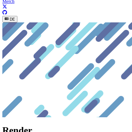
Merch
DE
Render