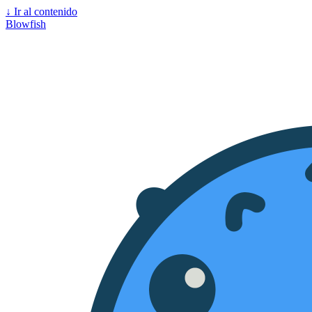
↓
Ir al contenido
Blowfish