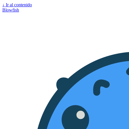
↓
Ir al contenido
Blowfish