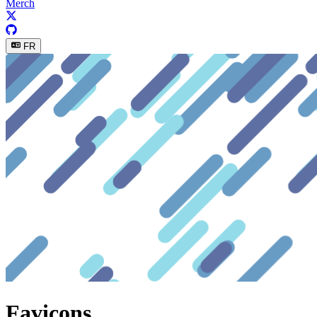
Merch
FR
Favicons