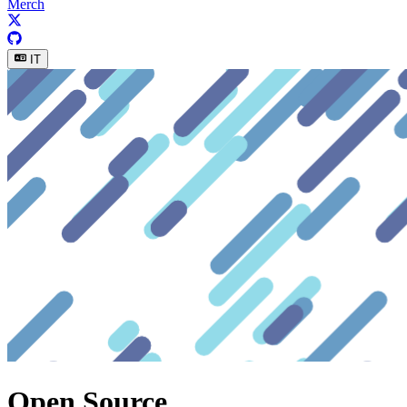
Merch
IT
Open Source