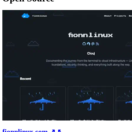
fionnlinux.com
↗
↖