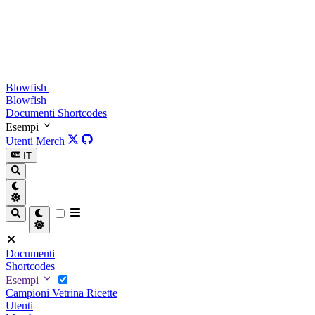
Blowfish
Blowfish
Documenti
Shortcodes
Esempi
Utenti
Merch
IT
Documenti
Shortcodes
Esempi
Campioni
Vetrina
Ricette
Utenti