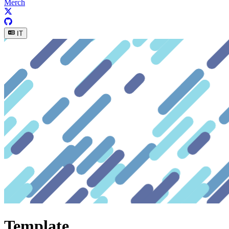
Merch
IT
Template