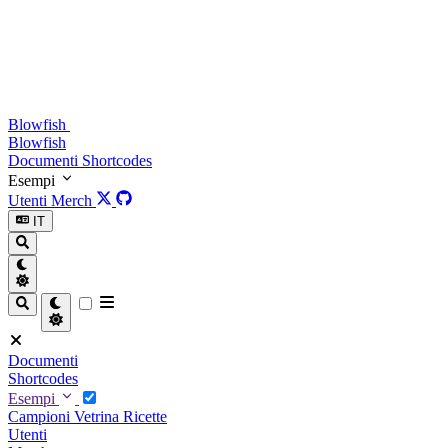
Blowfish
Blowfish
Documenti
Shortcodes
Esempi
Utenti
Merch
IT
Documenti
Shortcodes
Esempi
Campioni
Vetrina
Ricette
Utenti