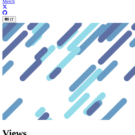
Merch
IT
Views