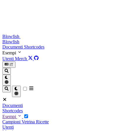
Blowfish
Blowfish
Documenti
Shortcodes
Esempi
Utenti
Merch
IT
Documenti
Shortcodes
Esempi
Campioni
Vetrina
Ricette
Utenti