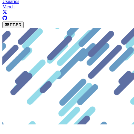
Usuários
Merch
PT-BR