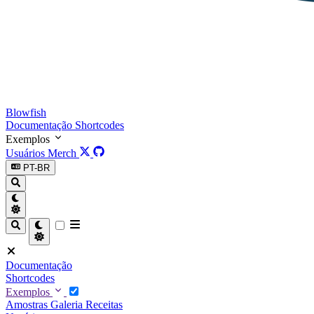
Blowfish
Documentação
Shortcodes
Exemplos
Usuários
Merch
PT-BR
Documentação
Shortcodes
Exemplos
Amostras
Galeria
Receitas