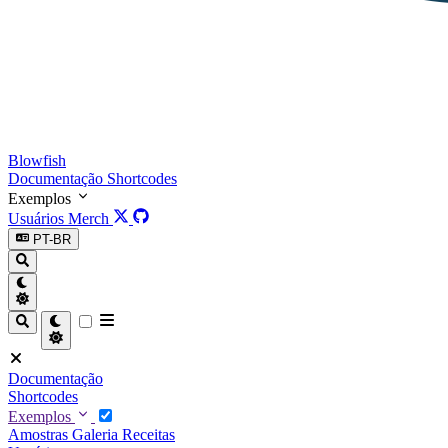
Blowfish
Documentação
Shortcodes
Exemplos
Usuários
Merch
PT-BR
Documentação
Shortcodes
Exemplos
Amostras
Galeria
Receitas