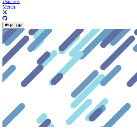
Usuários
Merch
PT-BR