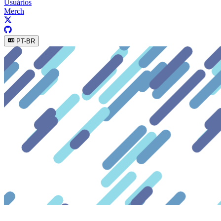
Usuários
Merch
PT-BR