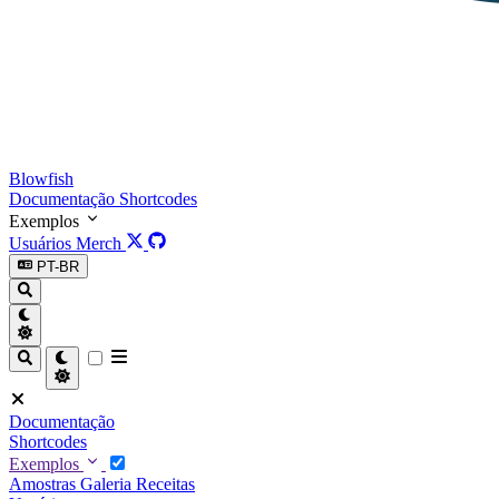
Blowfish
Documentação
Shortcodes
Exemplos
Usuários
Merch
PT-BR
Documentação
Shortcodes
Exemplos
Amostras
Galeria
Receitas