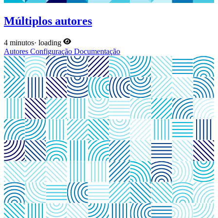
Múltiplos autores
4 minutos
·
loading
Autores
Configuração
Documentação