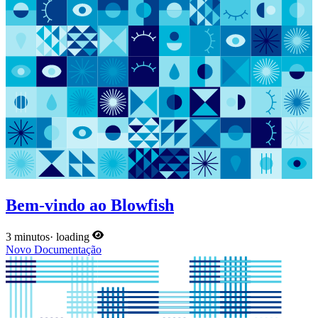
Bem-vindo ao Blowfish
3 minutos
·
loading
Novo
Documentação