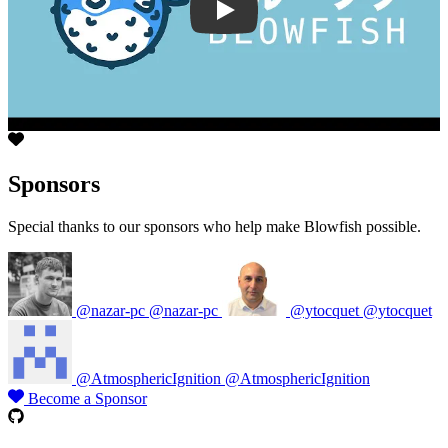
SgXhGb-7QbU
Sponsors
Special thanks to our sponsors who help make Blowfish possible.
@nazar-pc
@nazar-pc
@ytocquet
@ytocquet
@AtmosphericIgnition
@AtmosphericIgnition
Become a Sponsor