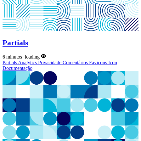
Partials
6 minutos
·
loading
Partials
Analytics
Privacidade
Comentários
Favicons
Icon
Documentação