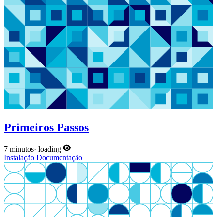
Primeiros Passos
7 minutos
·
loading
Instalação
Documentação