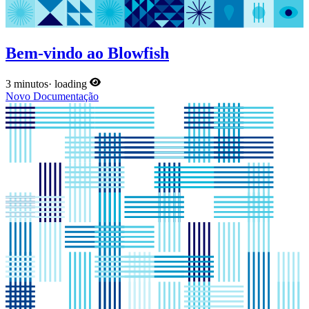
Bem-vindo ao Blowfish
3 minutos
·
loading
Novo
Documentação