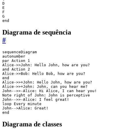
D

E

F

G

Diagrama de sequência
#
sequenceDiagram

autonumber

par Action 1

Alice->>John: Hello John, how are you?

and Action 2

Alice->>Bob: Hello Bob, how are you?

end

Alice->>+John: Hello John, how are you?

Alice->>+John: John, can you hear me?

John-->>-Alice: Hi Alice, I can hear you!

Note right of John: John is perceptive

John-->>-Alice: I feel great!

loop Every minute

John-->Alice: Great!

Diagrama de classes