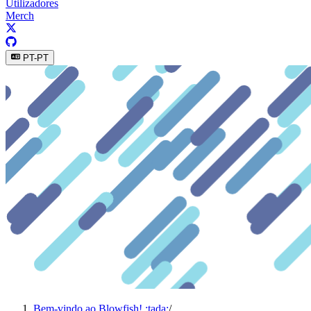
Utilizadores
Merch
PT-PT
Bem-vindo ao Blowfish! :tada:
/