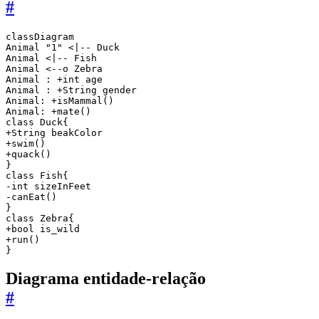
#
classDiagram

Animal "1" <|-- Duck

Animal <|-- Fish

Animal <--o Zebra

Animal : +int age

Animal : +String gender

Animal: +isMammal()

Animal: +mate()

class Duck{

+String beakColor

+swim()

+quack()

}

class Fish{

-int sizeInFeet

-canEat()

}

class Zebra{

+bool is_wild

+run()

Diagrama entidade-relação
#