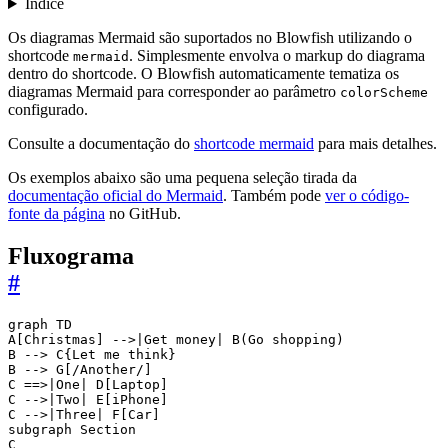
Índice
Os diagramas Mermaid são suportados no Blowfish utilizando o
shortcode
. Simplesmente envolva o markup do diagrama
mermaid
dentro do shortcode. O Blowfish automaticamente tematiza os
diagramas Mermaid para corresponder ao parâmetro
colorScheme
configurado.
Consulte a documentação do
shortcode mermaid
para mais detalhes.
Os exemplos abaixo são uma pequena seleção tirada da
documentação oficial do Mermaid
. Também pode
ver o código-
fonte da página
no GitHub.
Fluxograma
#
graph TD

A[Christmas] -->|Get money| B(Go shopping)

B --> C{Let me think}

B --> G[/Another/]

C ==>|One| D[Laptop]

C -->|Two| E[iPhone]

C -->|Three| F[Car]

subgraph Section

C
