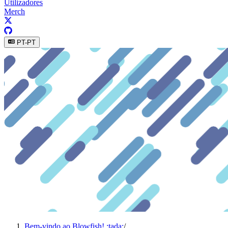
Utilizadores
Merch
PT-PT
Bem-vindo ao Blowfish! :tada:
/