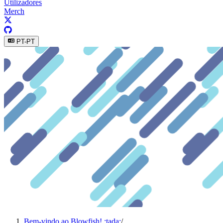
Utilizadores
Merch
PT-PT
Bem-vindo ao Blowfish! :tada:
/