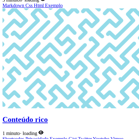
Markdown
Css
Html
Exemplo
Conteúdo rico
1 minuto
·
loading
Shortcodes
Privacidade
Exemplo
Gist
Twitter
Youtube
Vimeo