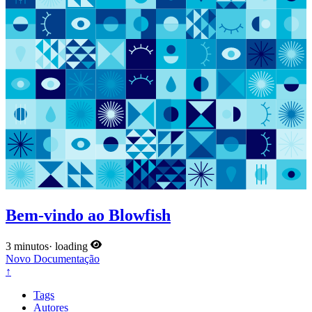
Bem-vindo ao Blowfish
3 minutos
·
loading
Novo
Documentação
↑
Tags
Autores