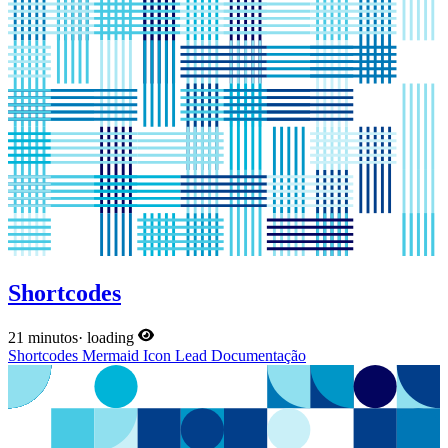
Shortcodes
21 minutos
·
loading
Shortcodes
Mermaid
Icon
Lead
Documentação