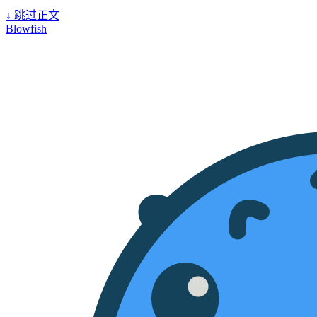
↓
跳过正文
Blowfish