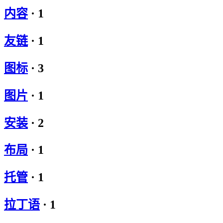
内容
·
1
友链
·
1
图标
·
3
图片
·
1
安装
·
2
布局
·
1
托管
·
1
拉丁语
·
1