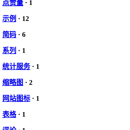
点赞量
·
1
示例
·
12
简码
·
6
系列
·
1
统计服务
·
1
缩略图
·
2
网站图标
·
1
表格
·
1