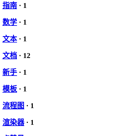
指南
·
1
数学
·
1
文本
·
1
文档
·
12
新手
·
1
模板
·
1
流程图
·
1
渲染器
·
1