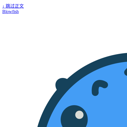
↓
跳过正文
Blowfish