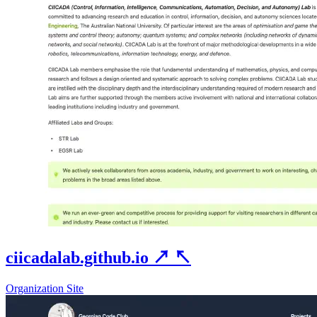
ciicadalab.github.io
↗
↖
Organization Site