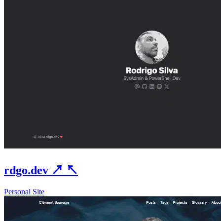
rdgo.dev
↗
↖
Personal Site