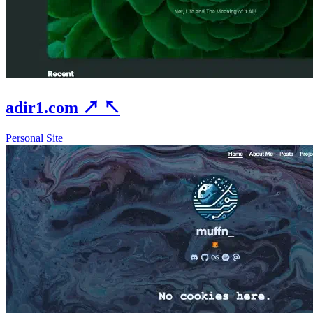
adir1.com
↗
↖
Personal Site