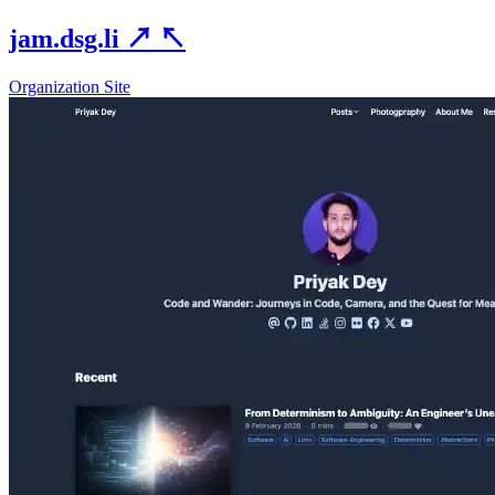
jam.dsg.li
↗
↖
Organization Site