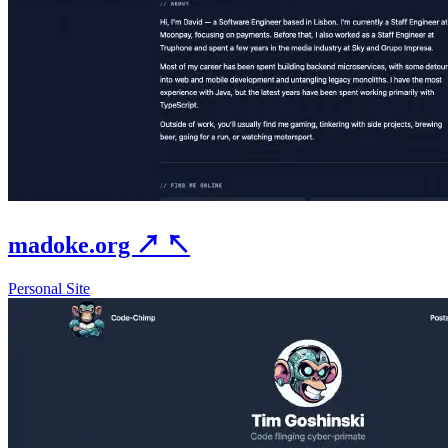
madoke.org
↗
↖
Personal Site