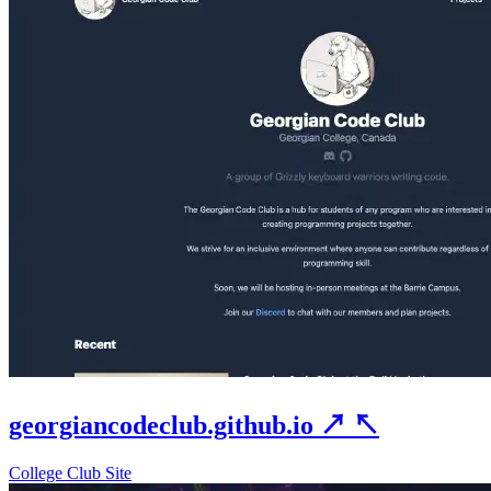
georgiancodeclub.github.io
↗
↖
College Club Site