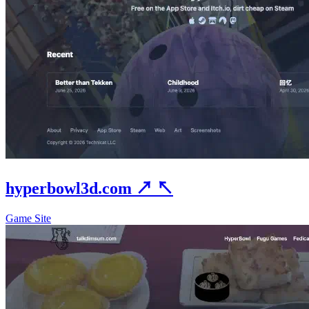
hyperbowl3d.com
↗
↖
Game Site