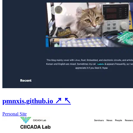
pmnxis.github.io
↗
↖
Personal Site