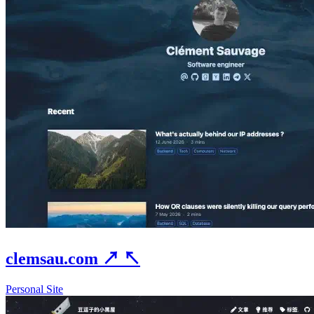
clemsau.com
↗
↖
Personal Site