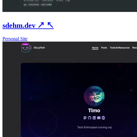
sdehm.dev
↗
↖
Personal Site