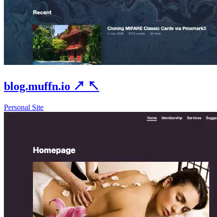
blog.muffn.io
↗
↖
Personal Site