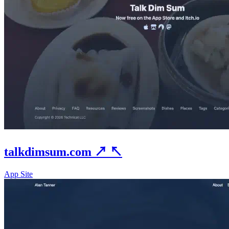
talkdimsum.com
↗
↖
App Site