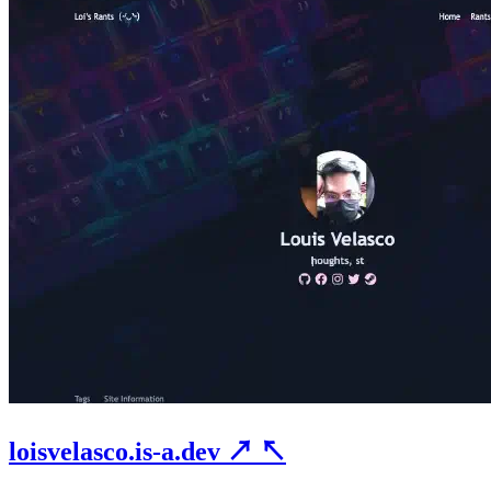
loisvelasco.is-a.dev
↗
↖