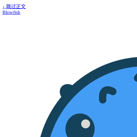
↓
跳过正文
Blowfish