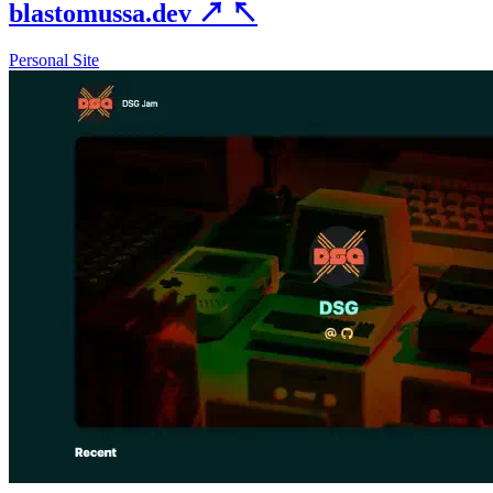
blastomussa.dev
↗
↖
Personal Site