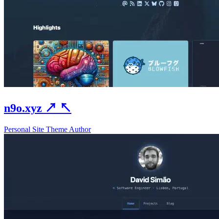
n9o.xyz
↗
↖
Personal Site
Theme Author