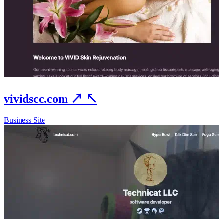
vividscc.com
↗
↖
Business Site