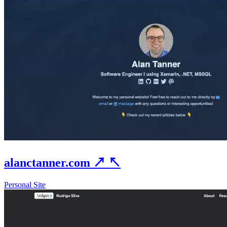
alanctanner.com
↗
↖
Personal Site