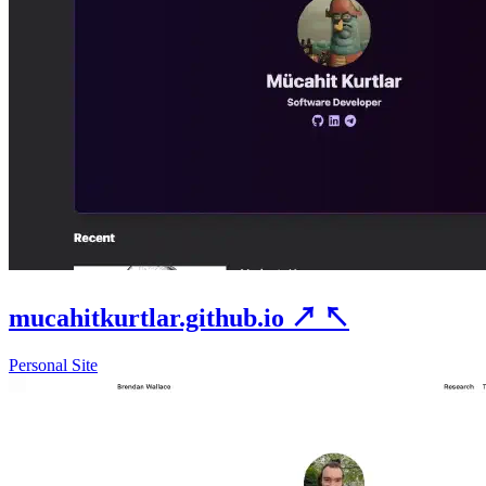
mucahitkurtlar.github.io
↗
↖
Personal Site