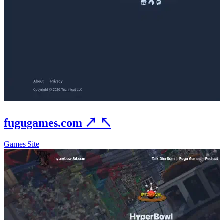
fugugames.com
↗
↖
Games Site