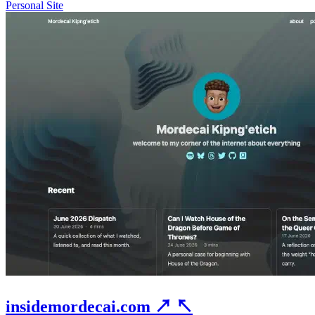
Personal Site
insidemordecai.com
↗
↖