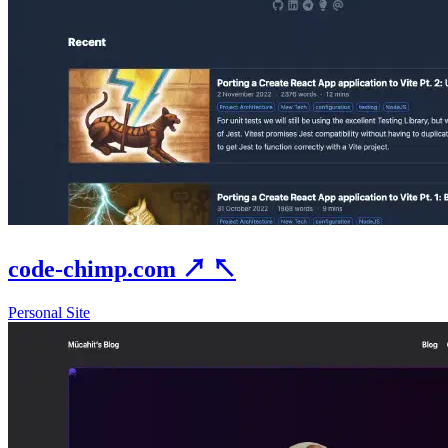
code-chimp.com
↗
↖
Personal Site