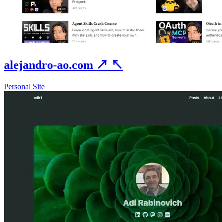
alejandro-ao.com
↗
↖
Personal Site