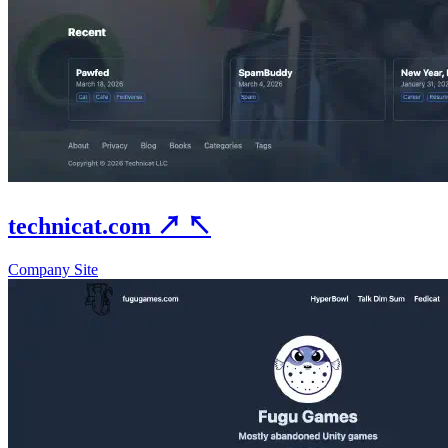
technicat.com
↗
↖
Company Site