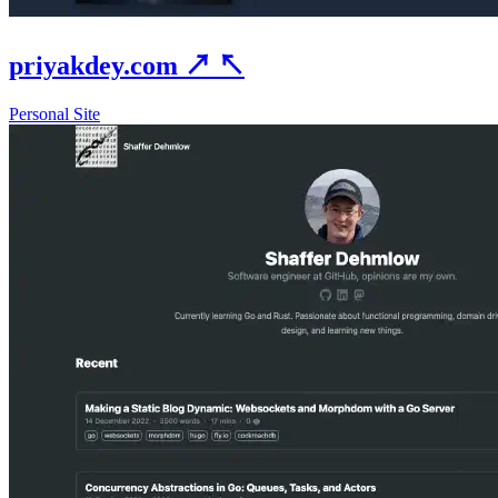
priyakdey.com
↗
↖
Personal Site